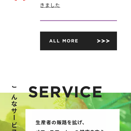
きました
ALL MORE
S
E
R
V
I
C
E
生産者の販路を拡げ、