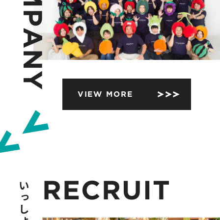
P
A
N
Y
VIEW MORE
R
E
C
R
U
I
T