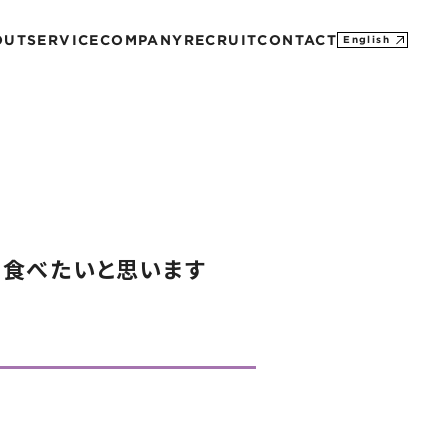
OUT
SERVICE
COMPANY
RECRUIT
CONTACT
English
MISSION
CONTACT
PROFILE
M&A
SDGs
HISTORY
物を食べたいと思います