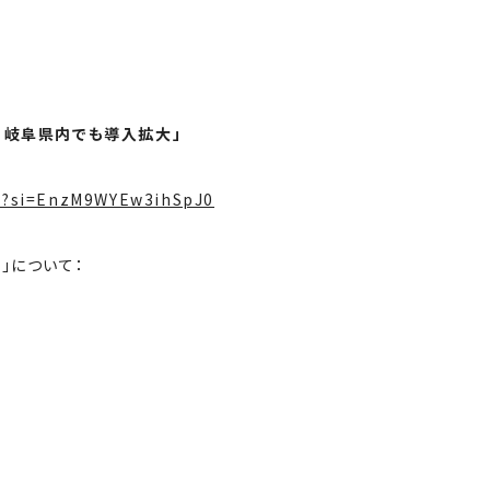
 岐阜県内でも導入拡大」
U?si=EnzM9WYEw3ihSpJ0
I」について：