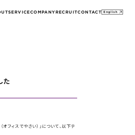
OUT
SERVICE
COMPANY
RECRUIT
CONTACT
English
MISSION
CONTACT
PROFILE
M&A
SDGs
HISTORY
した
AI（オフィスでやさい）」について、以下テ