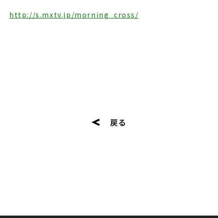
http://s.mxtv.jp/morning_cross/
戻る